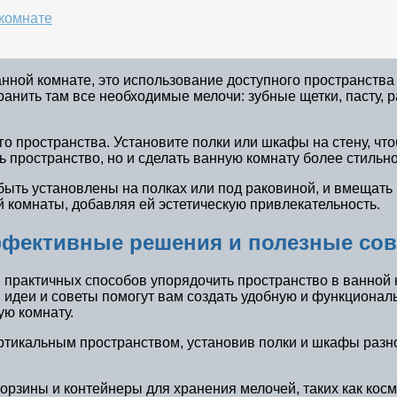
 комнате
ванной комнате, это использование доступного пространст
анить там все необходимые мелочи: зубные щетки, пасту, р
 пространства. Установите полки или шкафы на стену, чтоб
 пространство, но и сделать ванную комнату более стильно
ыть установлены на полках или под раковиной, и вмещать в
 комнаты, добавляя ей эстетическую привлекательность.
ффективные решения и полезные со
 практичных способов упорядочить пространство в ванной
 идеи и советы помогут вам создать удобную и функционал
ую комнату.
тикальным пространством, установив полки и шкафы разно
рзины и контейнеры для хранения мелочей, таких как косм