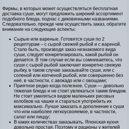
Фирмы, в которых может осуществляться бесплатная
доставка суши, могут предложить широкий ассортимент
подобного блюда, подчас с диковинными названиями.
Следовательно, прежде чем осуществить заказ, обратите
внимание на следующие аспекты:
Сырые или вареные. Готовятся суши по 2
рецептурам – с сырой свежей рыбой и с вареной.
Стало быть, производя заказ незнакомого вида
суши, следует конкретизировать, какой рыбой он
делается. В том случае если вы сомневаетесь, что
суши с сырой рыбой заключает конкретно свежую
рыбку, в таком случае заказывайте суши, или с
соленой или копченой рыбой, или совершенно без
неё, в частности, с авокадо или с овощами;
Приятное редко когда полезное. Суши — довольно
тяжелая блюдо и не стоит увлекаться таким блюдом.
Не стоит умиляться видом маленьких рисовых
колобков на чашке и стараться употребить их
максимально. Лучше заказать в дополнение к суши
что-или наиболее легкоусвояемое, в частности,
салат или пиццу;
В каких количествах заказывать. Японская кухня
довольно простая. Поэтому и рационы у жителей