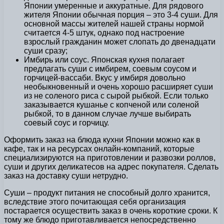
Японии умеренные и аккуратные. Для рядового
жителя Японии обычная порция – это 3-4 суши. Для
основной массы жителей нашей страны нормой
считается 4-5 штук, однако под настроение
взрослый гражданин может слопать до двенадцати
суши сразу;
Имбирь или соус. Японская кухня полагает
предлагать суши с имбирем, соевым соусом и
горчицей-вассаби. Вкус у имбиря довольно
необыкновенный и очень хорошо расширяет суши
из не соленого риса с сырой рыбкой. Если только
заказывается кушанье с копченой или соленой
рыбкой, то в данном случае лучше выбирать
соевый соус и горчицу.
Оформить заказ на блюда кухни Японии можно как в
кафе, так и на ресурсах онлайн-компаний, которые
специализируются на приготовлении и развозки роллов,
суши и других деликатесов на адрес покупателя. Сделать
заказ на доставку суши нетрудно.
Суши – продукт питания не способный долго хранится,
вследствие этого почитающая себя организация
постарается осуществить заказ в очень короткие сроки. К
тому же блюдо приготавливается непосредственно