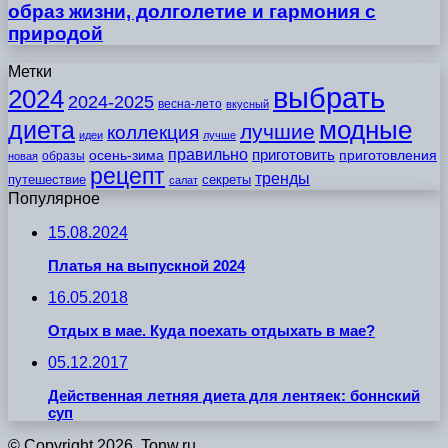
образ жизни, долголетие и гармония с
природой
Метки
выбрать
2024
2024-2025
весна-лето
вкусный
модные
диета
лучшие
коллекция
идеи
лучше
правильно
приготовить
осень-зима
приготовления
образы
новая
рецепт
тренды
путешествие
секреты
салат
Популярное
15.08.2024
Платья на выпускной 2024
16.05.2018
Отдых в мае. Куда поехать отдыхать в мае?
05.12.2017
Действенная летняя диета для лентяек: боннский
суп
© Copyright 2026, Tonw.ru