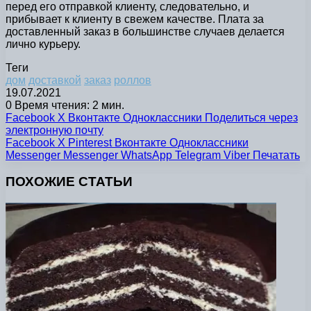
перед его отправкой клиенту, следовательно, и
прибывает к клиенту в свежем качестве. Плата за
доставленный заказ в большинстве случаев делается
лично курьеру.
Теги
дом
доставкой
заказ
роллов
19.07.2021
0
Время чтения: 2 мин.
Facebook
X
Вконтакте
Одноклассники
Поделиться через
электронную почту
Facebook
X
Pinterest
Вконтакте
Одноклассники
Messenger
Messenger
WhatsApp
Telegram
Viber
Печатать
ПОХОЖИЕ СТАТЬИ