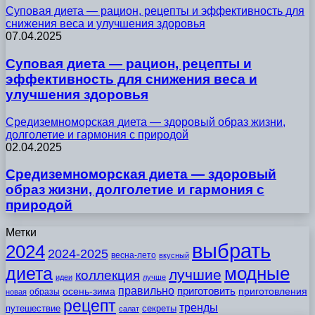
Суповая диета — рацион, рецепты и эффективность для
снижения веса и улучшения здоровья
07.04.2025
Суповая диета — рацион, рецепты и
эффективность для снижения веса и
улучшения здоровья
Средиземноморская диета — здоровый образ жизни,
долголетие и гармония с природой
02.04.2025
Средиземноморская диета — здоровый
образ жизни, долголетие и гармония с
природой
Метки
выбрать
2024
2024-2025
весна-лето
вкусный
модные
диета
лучшие
коллекция
идеи
лучше
правильно
приготовить
осень-зима
приготовления
образы
новая
рецепт
тренды
путешествие
секреты
салат