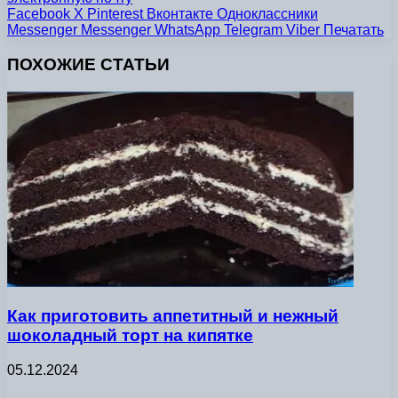
Facebook
X
Pinterest
Вконтакте
Одноклассники
Messenger
Messenger
WhatsApp
Telegram
Viber
Печатать
ПОХОЖИЕ СТАТЬИ
Как приготовить аппетитный и нежный
шоколадный торт на кипятке
05.12.2024