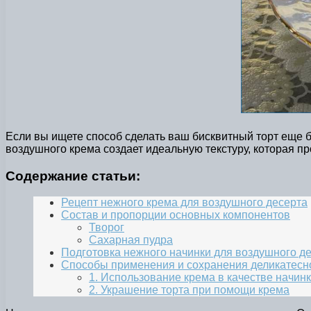
Если вы ищете способ сделать ваш бисквитный торт еще б
воздушного крема создает идеальную текстуру, которая про
Содержание статьи:
Рецепт нежного крема для воздушного десерта
Состав и пропорции основных компонентов
Творог
Сахарная пудра
Подготовка нежного начинки для воздушного д
Способы применения и сохранения деликатесно
1. Использование крема в качестве начин
2. Украшение торта при помощи крема