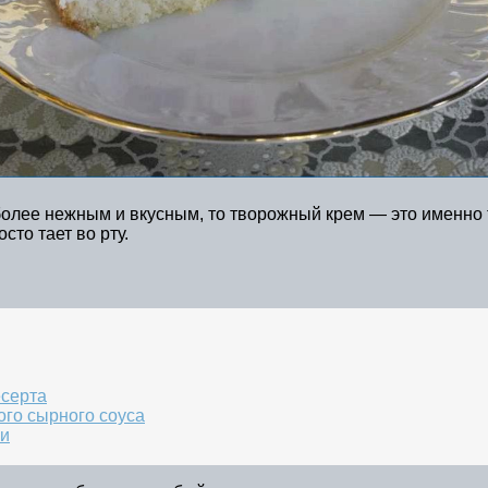
олее нежным и вкусным, то творожный крем — это именно т
сто тает во рту.
есерта
го сырного соуса
ки