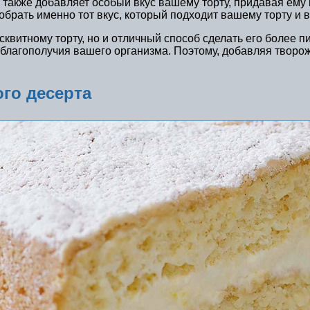
н также добавляет особый вкус вашему торту, придавая ем
брать именно тот вкус, который подходит вашему торту и
квитному торту, но и отличный способ сделать его более п
лагополучия вашего организма. Поэтому, добавляя творожны
го десерта