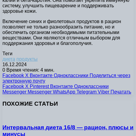
калий и бета-каротин. Она помогает укрепить иммунную
систему, улучшить пищеварение и поддерживать
здоровье кожи.
Включение синих и фиолетовых продуктов в рацион
позволяет не только разнообразить питание, но и
обеспечить организм необходимыми питательными
веществами. Они являются отличным выбором для
поддержания здоровья и благополучия.
Теги
диета
продукты
16.12.2024
0
Время чтения: 4 мин.
Facebook
X
Вконтакте
Одноклассники
Поделиться через
электронную почту
Facebook
X
Pinterest
Вконтакте
Одноклассники
Messenger
Messenger
WhatsApp
Telegram
Viber
Печатать
ПОХОЖИЕ СТАТЬИ
Интервальная диета 16/8 — рацион, плюсы и
минусы