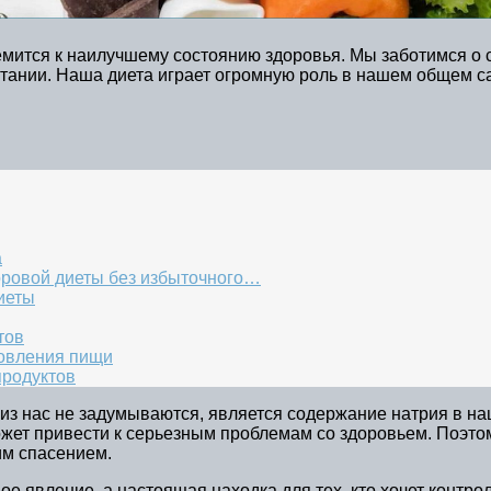
ремится к наилучшему состоянию здоровья. Мы заботимся о 
тании. Наша диета играет огромную роль в нашем общем с
а
ровой диеты без избыточного…
иеты
тов
товления пищи
продуктов
из нас не задумываются, является содержание натрия в наш
жет привести к серьезным проблемам со здоровьем. Поэтому
им спасением.
е явление, а настоящая находка для тех, кто хочет контро