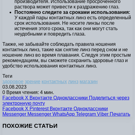
производителя. Использование просроченного
раствора может привести к раздражению глаз.
Постоянно следите за сроками использования:
У каждой пары контактных линз есть определенный
срок использования. Не носите линзы после
истечения этого срока, так как они могут стать
неудобными и повредить глаза.
Также, не забывайте соблюдать правила ношения
контактных линз, такие как снятие линз перед сном и не
ношение линз во время плавания. Следуя этим простым
рекомендациям, вы сможете сохранить здоровье глаз и
удобство использования контактных линз.
Теги
здоровое
зрение
контактных
линз
магазин
03.08.2023
0
Время чтения: 4 мин.
Facebook
X
Вконтакте
Одноклассники
Поделиться через
электронную почту
Facebook
X
Pinterest
Вконтакте
Одноклассники
Messenger
Messenger
WhatsApp
Telegram
Viber
Печатать
ПОХОЖИЕ СТАТЬИ