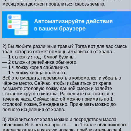
месяц храп должен провалиться сквозь землю.
2) Вы любите различные травы? Тогда вот для вас смесь
трав, которая окажет помощь избавиться от храпа.
— 1 ст.ложку ягод тёмной бузины.
— 2 ст.ложки репейника обычного.
— 1 ч.ложку корня сабельника.
— 1 ч.ложку хвоща полевого.
Всё это смешать, перемолоть в кофемолке, и убрать в
чёрное место. Сейчас, чтобы избавиться от храпа,
возьмите столовую ложку данной смеси и залейте
стаканом крутого кипятка. Разрешите настояться в
течение часа. Сейчас настой можно приимать по 1
столовой ложке, 5 ежедневно. Принимать можно до
полного исцеления от храпа.
3) Избавиться от храпа можно и посредством масла
облепихи. Всё весьма просто — по 1 капле облепихового
масла закапать в каждую ноздрю, приблизительно за 4