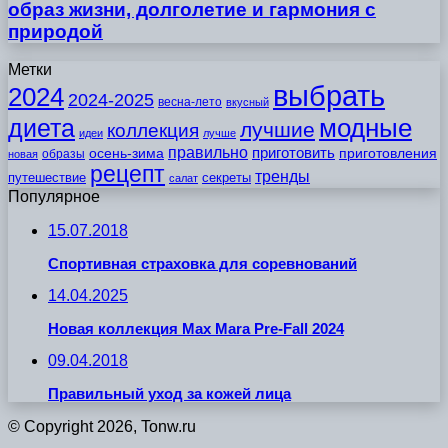
образ жизни, долголетие и гармония с
природой
Метки
выбрать
2024
2024-2025
весна-лето
вкусный
модные
диета
лучшие
коллекция
идеи
лучше
правильно
приготовить
осень-зима
приготовления
образы
новая
рецепт
тренды
путешествие
секреты
салат
Популярное
15.07.2018
Спортивная страховка для соревнований
14.04.2025
Новая коллекция Max Mara Pre-Fall 2024
09.04.2018
Правильный уход за кожей лица
© Copyright 2026, Tonw.ru