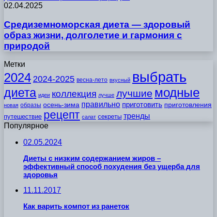
02.04.2025
Средиземноморская диета — здоровый
образ жизни, долголетие и гармония с
природой
Метки
выбрать
2024
2024-2025
весна-лето
вкусный
модные
диета
лучшие
коллекция
идеи
лучше
правильно
приготовить
осень-зима
приготовления
образы
новая
рецепт
тренды
путешествие
секреты
салат
Популярное
02.05.2024
Диеты с низким содержанием жиров –
эффективный способ похудения без ущерба для
здоровья
11.11.2017
Как варить компот из ранеток