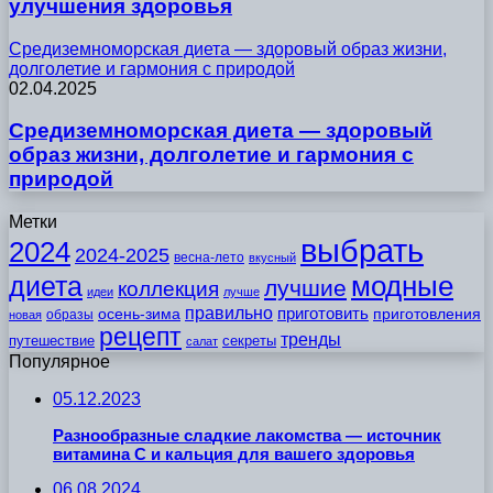
улучшения здоровья
Средиземноморская диета — здоровый образ жизни,
долголетие и гармония с природой
02.04.2025
Средиземноморская диета — здоровый
образ жизни, долголетие и гармония с
природой
Метки
выбрать
2024
2024-2025
весна-лето
вкусный
модные
диета
лучшие
коллекция
идеи
лучше
правильно
приготовить
осень-зима
приготовления
образы
новая
рецепт
тренды
путешествие
секреты
салат
Популярное
05.12.2023
Разнообразные сладкие лакомства — источник
витамина C и кальция для вашего здоровья
06.08.2024