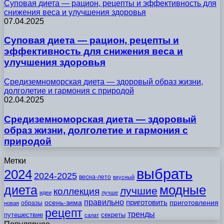
Суповая диета — рацион, рецепты и эффективность для
снижения веса и улучшения здоровья
07.04.2025
Суповая диета — рацион, рецепты и
эффективность для снижения веса и
улучшения здоровья
Средиземноморская диета — здоровый образ жизни,
долголетие и гармония с природой
02.04.2025
Средиземноморская диета — здоровый
образ жизни, долголетие и гармония с
природой
Метки
выбрать
2024
2024-2025
весна-лето
вкусный
модные
диета
лучшие
коллекция
идеи
лучше
правильно
приготовить
осень-зима
приготовления
образы
новая
рецепт
тренды
путешествие
секреты
салат