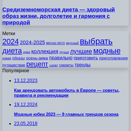
Средиземноморская диета — здоровый
образ жизни, долголетие и гармония с
природой
Метки
выбрать
2024
2024-2025
весна-лето
вкусный
модные
диета
лучшие
коллекция
идеи
лучше
правильно
приготовить
осень-зима
приготовления
образы
новая
рецепт
тренды
путешествие
секреты
салат
Популярное
13.12.2023
Как арендовать автомобиль в Европе — советы,
правила и рекомендации
19.12.2024
Модные юбки 2023 — 9 главных трендов сезона
23.05.2018