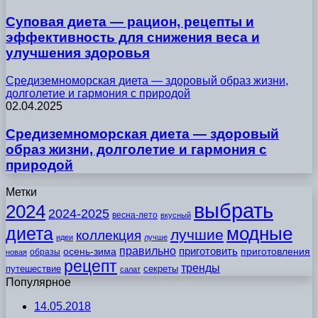
Суповая диета — рацион, рецепты и
эффективность для снижения веса и
улучшения здоровья
Средиземноморская диета — здоровый образ жизни,
долголетие и гармония с природой
02.04.2025
Средиземноморская диета — здоровый
образ жизни, долголетие и гармония с
природой
Метки
выбрать
2024
2024-2025
весна-лето
вкусный
модные
диета
лучшие
коллекция
идеи
лучше
правильно
приготовить
осень-зима
приготовления
образы
новая
рецепт
тренды
путешествие
секреты
салат
Популярное
14.05.2018