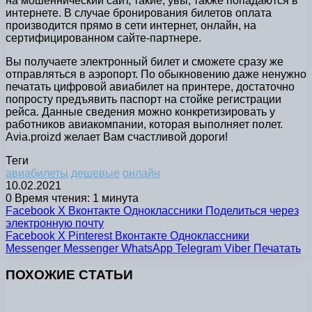
на мошеннический сайт, такие, увы, также попадаются в
интернете. В случае бронирования билетов оплата
производится прямо в сети интернет, онлайн, на
сертифицированном сайте-партнере.
Вы получаете электронный билет и сможете сразу же
отправляться в аэропорт. По обыкновению даже ненужно
печатать цифровой авиабилет на принтере, достаточно
попросту предъявить паспорт на стойке регистрации
рейса. Данные сведения можно конкретизировать у
работников авиакомпании, которая выполняет полет.
Avia.proizd желает Вам счастливой дороги!
Теги
авиабилеты
дешевые
онлайн
10.02.2021
0
Время чтения: 1 минута
Facebook
X
Вконтакте
Одноклассники
Поделиться через
электронную почту
Facebook
X
Pinterest
Вконтакте
Одноклассники
Messenger
Messenger
WhatsApp
Telegram
Viber
Печатать
ПОХОЖИЕ СТАТЬИ