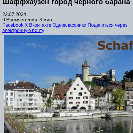
Шаффхаузен город черного барана
22.07.2024
0
Время чтения: 3 мин.
Facebook
X
Вконтакте
Одноклассники
Поделиться через
электронную почту