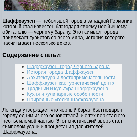
Шаффхаузен
— небольшой город в западной Германии,
который стал известен благодаря своему необычному
обитателю — черному барану. Этот символ города
привлекает туристов со всего мира, история которого
насчитывает несколько веков.
Содержание статьи:
Шаффхаузен: город черного барана
История города Шаффхаузен
Архитектура и достопримечательности
Шаффхаузен как туристический центр
Традиции и культура Шаффхаузена
Кухня и кулинарные особенности
Природные уголки Шаффхаузена
Легенда утверждает, что черный баран был подарен
городу одним из его основателей, и с тех пор стал его
неотъемлемой частью. Этот мистический зверь стал
символом удачи и процветания для жителей
Шаффхаузена.