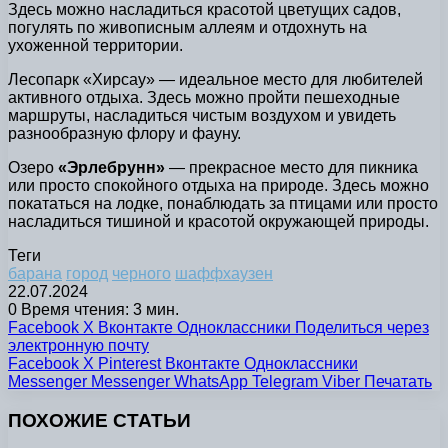
Здесь можно насладиться красотой цветущих садов,
погулять по живописным аллеям и отдохнуть на
ухоженной территории.
Лесопарк «Хирсау» — идеальное место для любителей
активного отдыха. Здесь можно пройти пешеходные
маршруты, насладиться чистым воздухом и увидеть
разнообразную флору и фауну.
Озеро
«Эрлебрунн»
— прекрасное место для пикника
или просто спокойного отдыха на природе. Здесь можно
покататься на лодке, понаблюдать за птицами или просто
насладиться тишиной и красотой окружающей природы.
Теги
барана
город
черного
шаффхаузен
22.07.2024
0
Время чтения: 3 мин.
Facebook
X
Вконтакте
Одноклассники
Поделиться через
электронную почту
Facebook
X
Pinterest
Вконтакте
Одноклассники
Messenger
Messenger
WhatsApp
Telegram
Viber
Печатать
ПОХОЖИЕ СТАТЬИ