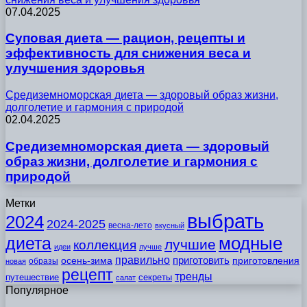
07.04.2025
Суповая диета — рацион, рецепты и
эффективность для снижения веса и
улучшения здоровья
Средиземноморская диета — здоровый образ жизни,
долголетие и гармония с природой
02.04.2025
Средиземноморская диета — здоровый
образ жизни, долголетие и гармония с
природой
Метки
выбрать
2024
2024-2025
весна-лето
вкусный
модные
диета
лучшие
коллекция
идеи
лучше
правильно
приготовить
осень-зима
приготовления
образы
новая
рецепт
тренды
путешествие
секреты
салат
Популярное