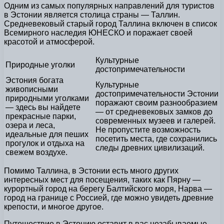
Одним из самых популярных направлений для туристов
в Эстонии является столица страны — Таллин.
Средневековый старый город Таллина включен в список
Всемирного наследия ЮНЕСКО и поражает своей
красотой и атмосферой.
Культурные
Природные уголки
достопримечательности
Эстония богата
Культурные
живописными
достопримечательности Эстонии
природными уголками
поражают своим разнообразием
— здесь вы найдете
— от средневековых замков до
прекрасные парки,
современных музеев и галерей.
озера и леса,
Не пропустите возможность
идеальные для пеших
посетить места, где сохранились
прогулок и отдыха на
следы древних цивилизаций.
свежем воздухе.
Помимо Таллина, в Эстонии есть много других
интересных мест для посещения, таких как Пярну —
курортный город на берегу Балтийского моря, Нарва —
город на границе с Россией, где можно увидеть древние
крепости, и многое другое.
Путешествие в Эстонию оставит в вас незабываемые