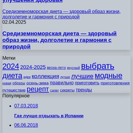
Средиземноморская диета — здоровый образ жизни,
долголетие и гармония с природой
02.04.2025
Средиземноморская диета — здоровый
образ жизни, долголетие и гармония с
природой
Метки
выбрать
2024
2024-2025
весна-лето
вкусный
модные
диета
лучшие
коллекция
идеи
лучше
правильно
приготовить
осень-зима
приготовления
образы
новая
рецепт
тренды
путешествие
секреты
салат
Популярное
07.03.2018
Где лучше отдыхать в Испании
06.06.2018