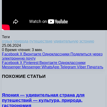
Теги
отдых
природа
путешествие
удивительную
эстонию
25.06.2024
0
Время чтения: 3 мин.
Facebook
X
Вконтакте
Одноклассники
Поделиться через
электронную почту
Facebook
X
Pinterest
Вконтакте
Одноклассники
Messenger
Messenger
WhatsApp
Telegram
Viber
Печатать
ПОХОЖИЕ СТАТЬИ
Япония — удивительная страна для
путешествий — культура, природа,
гастрономия