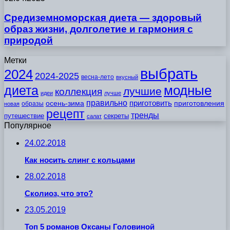
Средиземноморская диета — здоровый
образ жизни, долголетие и гармония с
природой
Метки
выбрать
2024
2024-2025
весна-лето
вкусный
модные
диета
лучшие
коллекция
идеи
лучше
правильно
приготовить
осень-зима
приготовления
образы
новая
рецепт
тренды
путешествие
секреты
салат
Популярное
24.02.2018
Как носить слинг с кольцами
28.02.2018
Сколиоз, что это?
23.05.2019
Топ 5 романов Оксаны Головиной