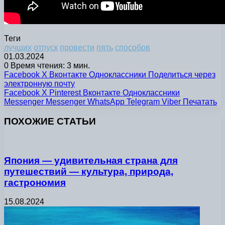
Теги
лучших
отпуск
провести
пять
способов
01.03.2024
0
Время чтения: 3 мин.
Facebook
X
Вконтакте
Одноклассники
Поделиться через
электронную почту
Facebook
X
Pinterest
Вконтакте
Одноклассники
Messenger
Messenger
WhatsApp
Telegram
Viber
Печатать
ПОХОЖИЕ СТАТЬИ
Япония — удивительная страна для
путешествий — культура, природа,
гастрономия
15.08.2024