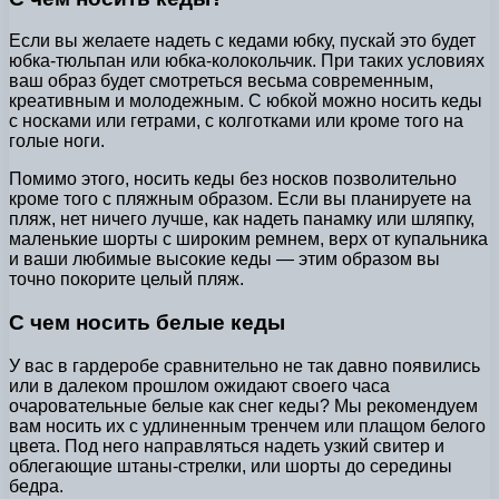
Если вы желаете надеть с кедами юбку, пускай это будет
юбка-тюльпан или юбка-колокольчик. При таких условиях
ваш образ будет смотреться весьма современным,
креативным и молодежным. С юбкой можно носить кеды
с носками или гетрами, с колготками или кроме того на
голые ноги.
Помимо этого, носить кеды без носков позволительно
кроме того с пляжным образом. Если вы планируете на
пляж, нет ничего лучше, как надеть панамку или шляпку,
маленькие шорты с широким ремнем, верх от купальника
и ваши любимые высокие кеды — этим образом вы
точно покорите целый пляж.
С чем носить белые кеды
У вас в гардеробе сравнительно не так давно появились
или в далеком прошлом ожидают своего часа
очаровательные белые как снег кеды? Мы рекомендуем
вам носить их с удлиненным тренчем или плащом белого
цвета. Под него направляться надеть узкий свитер и
облегающие штаны-стрелки, или шорты до середины
бедра.