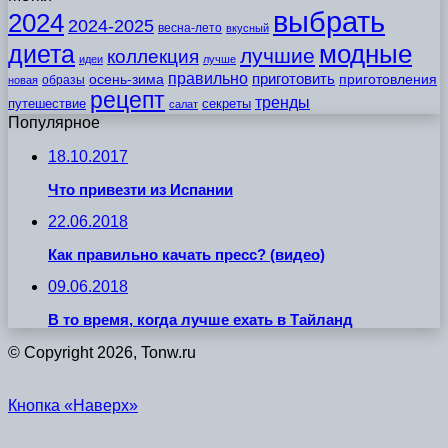
выбрать
2024
2024-2025
весна-лето
вкусный
модные
диета
лучшие
коллекция
идеи
лучше
правильно
приготовить
осень-зима
приготовления
образы
новая
рецепт
тренды
путешествие
секреты
салат
Популярное
18.10.2017
Что привезти из Испании
22.06.2018
Как правильно качать пресс? (видео)
09.06.2018
В то время, когда лучше ехать в Тайланд
© Copyright 2026, Tonw.ru
Кнопка «Наверх»