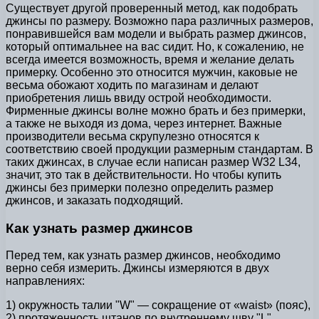
Существует другой проверенный метод, как подобрать
джинсы по размеру. Возможно пара различных размеров,
понравившейся вам модели и выбрать размер джинсов,
который оптимальнее на вас сидит. Но, к сожалению, не
всегда имеется возможность, время и желание делать
примерку. Особенно это относится мужчин, каковые не
весьма обожают ходить по магазинам и делают
приобретения лишь ввиду острой необходимости.
Фирменные джинсы волне можно брать и без примерки,
а также не выходя из дома, через интернет. Важные
производители весьма скрупулезно относятся к
соответствию своей продукции размерным стандартам. В
таких джинсах, в случае если написан размер W32 L34,
значит, это так в действительности. Но чтобы купить
джинсы без примерки полезно определить размер
джинсов, и заказать подходящий.
Как узнать размер джинсов
Перед тем, как узнать размер джинсов, необходимо
верно себя измерить. Джинсы измеряются в двух
направлениях:
1) окружность талии "W" — сокращение от «waist» (пояс),
2) протяженность штанов по внутреннему шву "L"