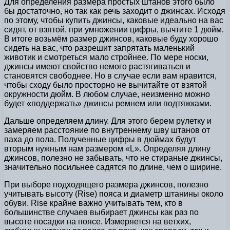
Для определения размера простых штанов этого было
бы достаточно, но так как речь заходит о джинсах. Исходя
по этому, чтобы купить джинсы, каковые идеально на вас
сидят, от взятой, при умножении цифры, вычтите 1 дюйм.
В итоге возьмём размер джинсов, каковые буду хорошо
сидеть на вас, что разрешит запрятать маленький
животик и смотреться мало стройнее. По мере носки,
джинсы имеют свойство немого растягиваться и
становятся свободнее. Но в случае если вам нравится,
чтобы сходу было просторно не вычитайте от взятой
окружности дюйм. В любом случае, неизменно можно
будет «поддержать» джинсы ремнем или подтяжками.
Дальше определяем длину. Для этого берем рулетку и
замеряем расстояние по внутреннему шву штанов от
паха до пола. Полученные цифры в дюймах будут
вторым нужным нам размером «L». Определяя длину
джинсов, полезно не забывать, что не стираные джинсы,
значительно посильнее садятся по длине, чем о ширине.
При выборе подходящего размера джинсов, полезно
учитывать высоту (Rise) пояса и диаметр штанины около
обуви. Rise крайне важно учитывать тем, кто в
большинстве случаев выбирает джинсы как раз по
высоте посадки на поясе. Измеряется на ветхих,