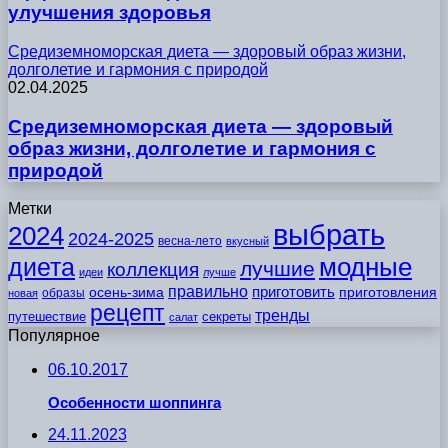
улучшения здоровья
Средиземноморская диета — здоровый образ жизни,
долголетие и гармония с природой
02.04.2025
Средиземноморская диета — здоровый
образ жизни, долголетие и гармония с
природой
Метки
выбрать
2024
2024-2025
весна-лето
вкусный
модные
диета
лучшие
коллекция
идеи
лучше
правильно
приготовить
осень-зима
приготовления
образы
новая
рецепт
тренды
путешествие
секреты
салат
Популярное
06.10.2017
Особенности шоппинга
24.11.2023