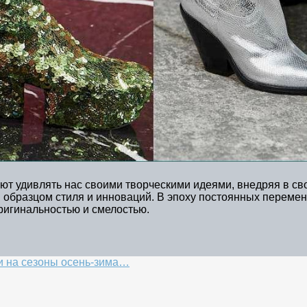
т удивлять нас своими творческими идеями, внедряя в св
 образцом стиля и инноваций. В эпоху постоянных перемен
ригинальностью и смелостью.
и на сезоны осень-зима…