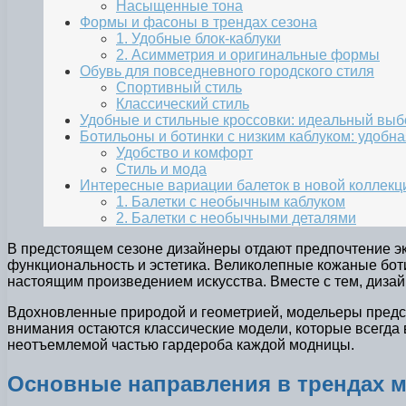
Насыщенные тона
Формы и фасоны в трендах сезона
1. Удобные блок-каблуки
2. Асимметрия и оригинальные формы
Обувь для повседневного городского стиля
Спортивный стиль
Классический стиль
Удобные и стильные кроссовки: идеальный выб
Ботильоны и ботинки с низким каблуком: удобн
Удобство и комфорт
Стиль и мода
Интересные вариации балеток в новой коллекц
1. Балетки с необычным каблуком
2. Балетки с необычными деталями
В предстоящем сезоне дизайнеры отдают предпочтение эк
функциональность и эстетика. Великолепные кожаные боти
настоящим произведением искусства. Вместе с тем, дизай
Вдохновленные природой и геометрией, модельеры предст
внимания остаются классические модели, которые всегда 
неотъемлемой частью гардероба каждой модницы.
Основные направления в трендах м