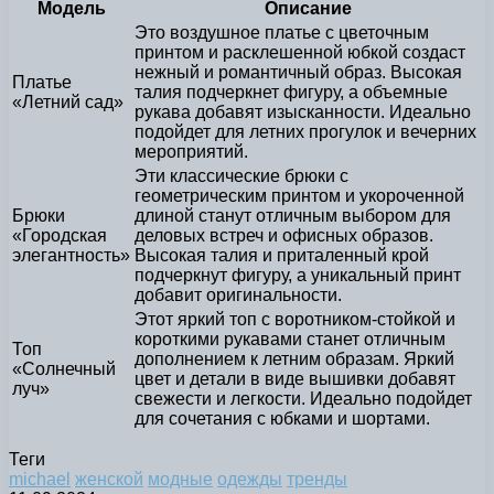
Модель
Описание
Это воздушное платье с цветочным
принтом и расклешенной юбкой создаст
нежный и романтичный образ. Высокая
Платье
талия подчеркнет фигуру, а объемные
«Летний сад»
рукава добавят изысканности. Идеально
подойдет для летних прогулок и вечерних
мероприятий.
Эти классические брюки с
геометрическим принтом и укороченной
Брюки
длиной станут отличным выбором для
«Городская
деловых встреч и офисных образов.
элегантность»
Высокая талия и приталенный крой
подчеркнут фигуру, а уникальный принт
добавит оригинальности.
Этот яркий топ с воротником-стойкой и
короткими рукавами станет отличным
Топ
дополнением к летним образам. Яркий
«Солнечный
цвет и детали в виде вышивки добавят
луч»
свежести и легкости. Идеально подойдет
для сочетания с юбками и шортами.
Теги
michael
женской
модные
одежды
тренды