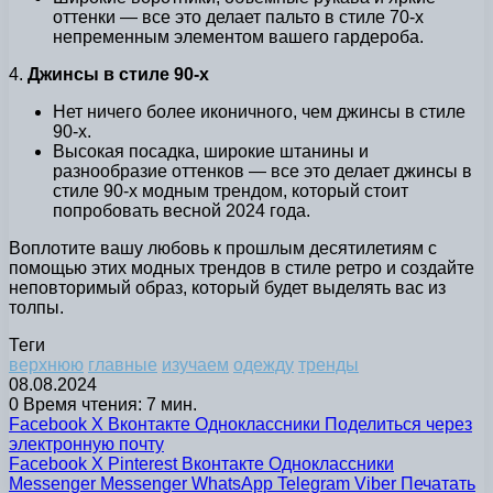
оттенки — все это делает пальто в стиле 70-х
непременным элементом вашего гардероба.
4.
Джинсы в стиле 90-х
Нет ничего более иконичного, чем джинсы в стиле
90-х.
Высокая посадка, широкие штанины и
разнообразие оттенков — все это делает джинсы в
стиле 90-х модным трендом, который стоит
попробовать весной 2024 года.
Воплотите вашу любовь к прошлым десятилетиям с
помощью этих модных трендов в стиле ретро и создайте
неповторимый образ, который будет выделять вас из
толпы.
Теги
верхнюю
главные
изучаем
одежду
тренды
08.08.2024
0
Время чтения: 7 мин.
Facebook
X
Вконтакте
Одноклассники
Поделиться через
электронную почту
Facebook
X
Pinterest
Вконтакте
Одноклассники
Messenger
Messenger
WhatsApp
Telegram
Viber
Печатать