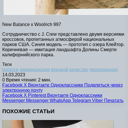
New Balance x Woolrich 997
Сотрудничество с J. Crew представлено двумя версиями
кроссовок, пропитанных атмосферой национальных
парков США. Синяя модель — прототип с озера Клейтор.
Коричневая — имитация ландшафта Долины Смерти
калифорнийского парка.
Теги
balance
американское
вековой
качество
проверенное
14.03.2023
0
Время чтения: 2 мин.
Facebook
X
Вконтакте
Одноклассники
Поделиться через
электронную почту
Facebook
X
Pinterest
Вконтакте
Одноклассники
Messenger
Messenger
WhatsApp
Telegram
Viber
Печатать
ПОХОЖИЕ СТАТЬИ