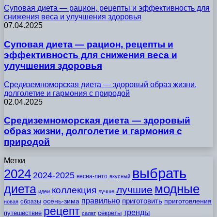
Суповая диета — рацион, рецепты и эффективность для
снижения веса и улучшения здоровья
07.04.2025
Суповая диета — рацион, рецепты и
эффективность для снижения веса и
улучшения здоровья
Средиземноморская диета — здоровый образ жизни,
долголетие и гармония с природой
02.04.2025
Средиземноморская диета — здоровый
образ жизни, долголетие и гармония с
природой
Метки
выбрать
2024
2024-2025
весна-лето
вкусный
модные
диета
лучшие
коллекция
идеи
лучше
правильно
приготовить
осень-зима
приготовления
образы
новая
рецепт
тренды
путешествие
секреты
салат