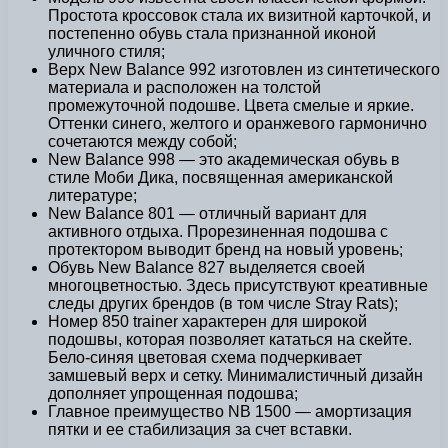
Простота кроссовок стала их визитной карточкой, и
постепенно обувь стала признанной иконой
уличного стиля;
Верх New Balance 992 изготовлен из синтетического
материала и расположен на толстой
промежуточной подошве. Цвета смелые и яркие.
Оттенки синего, желтого и оранжевого гармонично
сочетаются между собой;
New Balance 998 — это академическая обувь в
стиле Моби Дика, посвященная американской
литературе;
New Balance 801 — отличный вариант для
активного отдыха. Прорезиненная подошва с
протектором выводит бренд на новый уровень;
Обувь New Balance 827 выделяется своей
многоцветностью. Здесь присутствуют креативные
следы других брендов (в том числе Stray Rats);
Номер 850 trainer характерен для широкой
подошвы, которая позволяет кататься на скейте.
Бело-синяя цветовая схема подчеркивает
замшевый верх и сетку. Минималистичный дизайн
дополняет упрощенная подошва;
Главное преимущество NB 1500 — амортизация
пятки и ее стабилизация за счет вставки.