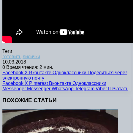
Теги
готовить
лисички
10.03.2018
0
Время чтения: 2 мин.
Facebook
X
Вконтакте
Одноклассники
Поделиться через
электронную почту
Facebook
X
Pinterest
Вконтакте
Одноклассники
Messenger
Messenger
WhatsApp
Telegram
Viber
Печатать
ПОХОЖИЕ СТАТЬИ