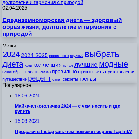
долголетие и гармония с природой
02.04.2025
Средиземноморская диета — здоровый
образ жизни, долголетие и гармония с
природой
Метки
выбрать
2024
2024-2025
весна-лето
вкусный
модные
диета
лучшие
коллекция
идеи
лучше
правильно
приготовить
осень-зима
приготовления
образы
новая
рецепт
тренды
путешествие
секреты
салат
Популярное
18.06.2024
Майка-алкоголичка 2024 — с чем носить и где
купить
15.08.2021
Продажи в Instagram: чем поможет сервис Taplink?