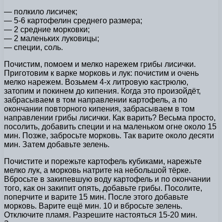
— полкило лисичек;
— 5-6 картофелин среднего размера;
— 2 средние морковки;
— 2 маленьких луковицы;
— специи, соль.
Почистим, помоем и мелко нарежем грибы лисички.
Приготовим к варке морковь и лук: почистим и очень
мелко нарежем. Возьмем 4‑х литровую кастрюлю,
затопим и покинем до кипения. Когда это произойдёт,
забрасываем в том направлении картофель, а по
окончании повторного кипения, забрасываем в том
направлении грибы лисички. Как варить? Весьма просто,
посолить, добавить специи и на маленьком огне около 15
мин. Позже, забросьте морковь. Так варите около десяти
мин. Затем добавьте зелень.
Почистите и порежьте картофель кубиками, нарежьте
мелко лук, а морковь натрите на небольшой тёрке.
Вбросьте в закипевшую воду картофель и по окончании
того, как он закипит опять, добавьте грибы. Посолите,
поперчите и варите 15 мин. После этого добавьте
морковь. Варите ещё мин. 10 и вбросьте зелень.
Отключите пламя. Разрешите настояться 15-20 мин.