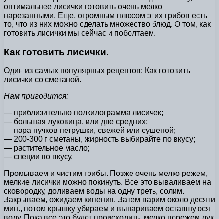
оптимальнее лисички готовить очень мелко
нарезанными. Еще, огромным плюсом этих грибов есть
то, что из них можно сделать множество блюд. О том, как
готовить лисички мы сейчас и поболтаем.
Как готовить лисички.
Один из самых популярных рецептов: Как готовить
лисички со сметаной.
Нам пригодится:
— приблизительно полкилограмма лисичек;
— большая луковица, или две средних;
— пара пучков петрушки, свежей или сушеной;
— 200-300 г сметаны, жирность выбирайте по вкусу;
— растительное масло;
— специи по вкусу.
Промываем и чистим грибы. Позже очень мелко режем,
мелкие лисички можно покинуть. Все это вываливаем на
сковородку, доливаем воды на одну треть, солим.
Закрываем, ожидаем кипения. Затем варим около десяти
мин., потом крышку убираем и выпариваем оставшуюся
воду. Пока все это будет происходить, мелко порежем лук