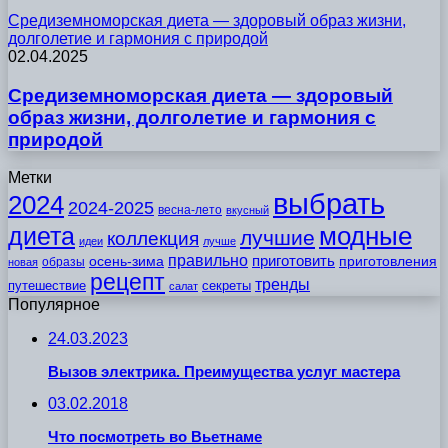
Средиземноморская диета — здоровый образ жизни,
долголетие и гармония с природой
02.04.2025
Средиземноморская диета — здоровый
образ жизни, долголетие и гармония с
природой
Метки
выбрать
2024
2024-2025
весна-лето
вкусный
модные
диета
лучшие
коллекция
идеи
лучше
правильно
приготовить
осень-зима
приготовления
образы
новая
рецепт
тренды
путешествие
секреты
салат
Популярное
24.03.2023
Вызов электрика. Преимущества услуг мастера
03.02.2018
Что посмотреть во Вьетнаме