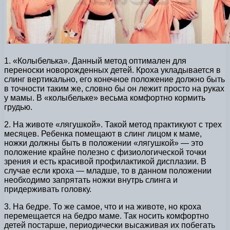
1. «Колыбелька». Данный метод оптимален для
переноски новорожденных детей. Кроха укладывается в
слинг вертикально, его конечное положение должно быть
в точности таким же, словно бы он лежит просто на руках
у мамы. В «колыбельке» весьма комфортно кормить
грудью.
2. На животе «лягушкой». Такой метод практикуют с трех
месяцев. Ребенка помещают в слинг лицом к маме,
ножки должны быть в положении «лягушкой» — это
положение крайне полезно с физиологической точки
зрения и есть красивой профилактикой дисплазии. В
случае если кроха — младше, то в данном положении
необходимо запрятать ножки внутрь слинга и
придерживать головку.
3. На бедре. То же самое, что и на животе, но кроха
перемещается на бедро маме. Так носить комфортно
детей постарше, периодически высаживая их побегать