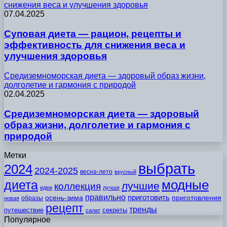
снижения веса и улучшения здоровья
07.04.2025
Суповая диета — рацион, рецепты и
эффективность для снижения веса и
улучшения здоровья
Средиземноморская диета — здоровый образ жизни,
долголетие и гармония с природой
02.04.2025
Средиземноморская диета — здоровый
образ жизни, долголетие и гармония с
природой
Метки
выбрать
2024
2024-2025
весна-лето
вкусный
модные
диета
лучшие
коллекция
идеи
лучше
правильно
приготовить
осень-зима
приготовления
образы
новая
рецепт
тренды
путешествие
секреты
салат
Популярное