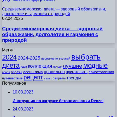
Средиземноморская диета — здоровый образ жизни,
долголетие и гармония с природой
02.04.2025
Средиземноморская диета — здоровый
образ жизни, долголетие и гармония с
природой
Метки
выбрать
2024
2024-2025
весна-лето
вкусный
модные
диета
лучшие
коллекция
идеи
лучше
правильно
приготовить
осень-зима
приготовления
образы
новая
рецепт
тренды
путешествие
секреты
салат
Популярное
10.03.2023
Инструкция по загрузке бетономешалки Denzel
24.03.2023