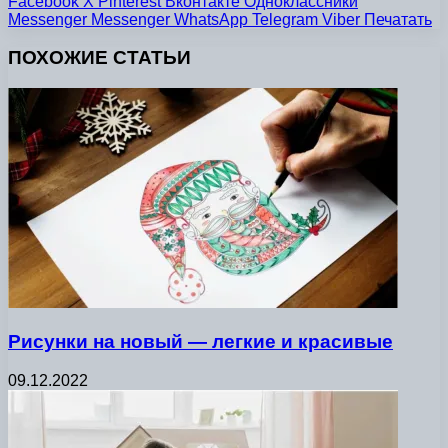
Facebook
X
Pinterest
Вконтакте
Одноклассники
Messenger
Messenger
WhatsApp
Telegram
Viber
Печатать
ПОХОЖИЕ СТАТЬИ
Рисунки на новый — легкие и красивые
09.12.2022