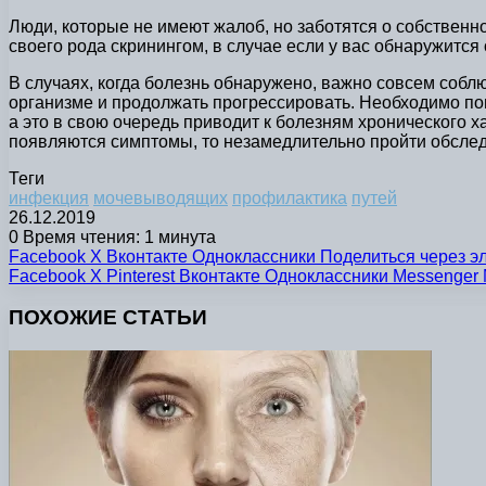
Люди, которые не имеют жалоб, но заботятся о собственн
своего рода скринингом, в случае если у вас обнаружится
В случаях, когда болезнь обнаружено, важно совсем соблю
организме и продолжать прогрессировать. Необходимо по
а это в свою очередь приводит к болезням хронического х
появляются симптомы, то незамедлительно пройти обсле
Теги
инфекция
мочевыводящих
профилактика
путей
26.12.2019
0
Время чтения: 1 минута
Facebook
X
Вконтакте
Одноклассники
Поделиться через э
Facebook
X
Pinterest
Вконтакте
Одноклассники
Messenger
ПОХОЖИЕ СТАТЬИ