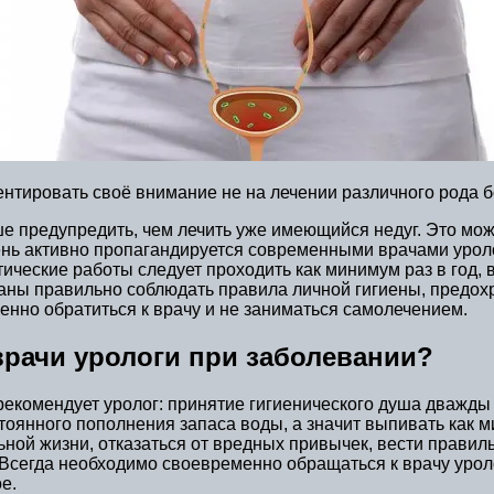
нтировать своё внимание не на лечении различного рода б
е предупредить, чем лечить уже имеющийся недуг. Это можно
ь активно пропагандируется современными врачами уролог
тические работы следует проходить как минимум раз в год, в
заны правильно соблюдать правила личной гигиены, предох
енно обратиться к врачу и не заниматься самолечением.
рачи урологи при заболевании?
омендует уролог: принятие гигиенического душа дважды в 
стоянного пополнения запаса воды, а значит выпивать как 
ной жизни, отказаться от вредных привычек, вести правил
Всегда необходимо своевременно обращаться к врачу уролог
е.