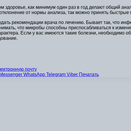
ом здоровье, как минимум один раз в год делают общий ана
 отклонение от нормы анализа, так можно принять быстрые 
дать рекомендации врача по лечению. Бывает так, что инфе
нимать, что микробы способны приспосабливаться к измене
арактера. Если у вас имеются такие болезни, необходимо об
дование.
лектронную почту
Messenger
WhatsApp
Telegram
Viber
Печатать