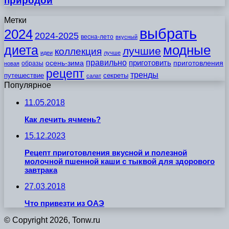
природой
Метки
выбрать
2024
2024-2025
весна-лето
вкусный
модные
диета
лучшие
коллекция
идеи
лучше
правильно
приготовить
осень-зима
приготовления
образы
новая
рецепт
тренды
путешествие
секреты
салат
Популярное
11.05.2018
Как лечить ячмень?
15.12.2023
Рецепт приготовления вкусной и полезной
молочной пшенной каши с тыквой для здорового
завтрака
27.03.2018
Что привезти из ОАЭ
© Copyright 2026, Tonw.ru