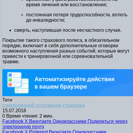
время лечения или восстановления;
постоянная потеря трудоспособности, вплоть
до инвалидности;
смерть, наступившая после несчастного случая.
Покрытие такого страхового полиса, в обязательном
порядке, включает в себя дополнительные оговорки
возможного наступления разных событий, которые могут
привести к тренировочной или соревновательной
травме.
Теги
соревнований
спортивная
страховка
15.07.2018
0
Время чтения: 2 мин.
Facebook
X
Вконтакте
Одноклассники
Поделиться через
электронную почту
Facebook
X
Pinterest
Вконтакте
Одноклассники