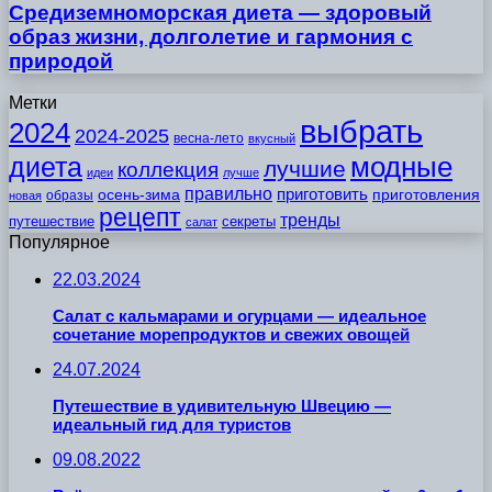
Средиземноморская диета — здоровый
образ жизни, долголетие и гармония с
природой
Метки
выбрать
2024
2024-2025
весна-лето
вкусный
модные
диета
лучшие
коллекция
идеи
лучше
правильно
приготовить
осень-зима
приготовления
образы
новая
рецепт
тренды
путешествие
секреты
салат
Популярное
22.03.2024
Салат с кальмарами и огурцами — идеальное
сочетание морепродуктов и свежих овощей
24.07.2024
Путешествие в удивительную Швецию —
идеальный гид для туристов
09.08.2022