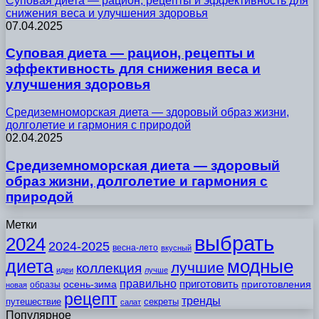
Суповая диета — рацион, рецепты и эффективность для
снижения веса и улучшения здоровья
07.04.2025
Суповая диета — рацион, рецепты и
эффективность для снижения веса и
улучшения здоровья
Средиземноморская диета — здоровый образ жизни,
долголетие и гармония с природой
02.04.2025
Средиземноморская диета — здоровый
образ жизни, долголетие и гармония с
природой
Метки
выбрать
2024
2024-2025
весна-лето
вкусный
модные
диета
лучшие
коллекция
идеи
лучше
правильно
приготовить
осень-зима
приготовления
образы
новая
рецепт
тренды
путешествие
секреты
салат
Популярное