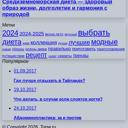
Средиземноморская диета — здоровый
образ жизни, долголетие и гармония с
природой
Метки
выбрать
2024
2024-2025
весна-лето
вкусный
модные
диета
лучшие
коллекция
идеи
лучше
правильно
приготовить
осень-зима
приготовления
образы
новая
рецепт
тренды
путешествие
секреты
салат
Популярное
01.09.2017
Где лучше отдыхать в Тайланде?
19.10.2017
Что делать, в случае если слоятся ногти?
24.10.2017
Абдоминопластика: за и против
© Copyright 2026, Tonw.ru