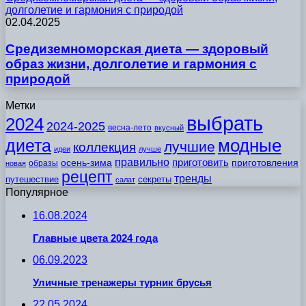
долголетие и гармония с природой
02.04.2025
Средиземноморская диета — здоровый
образ жизни, долголетие и гармония с
природой
Метки
выбрать
2024
2024-2025
весна-лето
вкусный
модные
диета
лучшие
коллекция
идеи
лучше
правильно
приготовить
осень-зима
приготовления
образы
новая
рецепт
тренды
путешествие
секреты
салат
Популярное
16.08.2024
Главные цвета 2024 года
06.09.2023
Уличные тренажеры турник брусья
22.05.2024