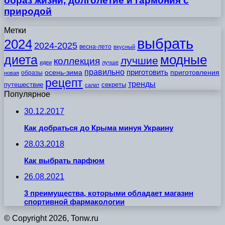
образ жизни, долголетие и гармония с
природой
Метки
выбрать
2024
2024-2025
весна-лето
вкусный
модные
диета
лучшие
коллекция
идеи
лучше
правильно
приготовить
осень-зима
приготовления
образы
новая
рецепт
тренды
путешествие
секреты
салат
Популярное
30.12.2017
Как добраться до Крыма минуя Украину
28.03.2018
Как выбрать парфюм
26.08.2021
3 преимущества, которыми обладает магазин
спортивной фармакологии
© Copyright 2026, Tonw.ru