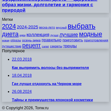
образ жизни, долголетие и гармония с
природой
Метки
выбрать
2024
2024-2025
весна-лето
вкусный
модные
диета
лучшие
коллекция
идеи
лучше
правильно
приготовить
осень-зима
приготовления
образы
новая
рецепт
тренды
путешествие
секреты
салат
Популярное
22.03.2018
Как выпрямить волосы без выпрямителя
18.04.2018
Где лучше отдохнуть на Черном море
26.08.2024
Тайны и преимущества японской косметики
© Copyright 2026, Tonw.ru