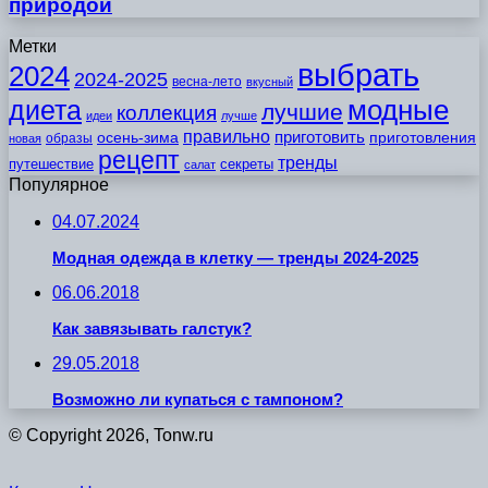
природой
Метки
выбрать
2024
2024-2025
весна-лето
вкусный
модные
диета
лучшие
коллекция
идеи
лучше
правильно
приготовить
осень-зима
приготовления
образы
новая
рецепт
тренды
путешествие
секреты
салат
Популярное
04.07.2024
Модная одежда в клетку — тренды 2024-2025
06.06.2018
Как завязывать галстук?
29.05.2018
Возможно ли купаться с тампоном?
© Copyright 2026, Tonw.ru