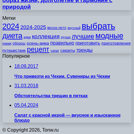
образ жизни, долголетие и гармония с
природой
Метки
выбрать
2024
2024-2025
весна-лето
вкусный
модные
диета
лучшие
коллекция
идеи
лучше
правильно
приготовить
осень-зима
приготовления
образы
новая
рецепт
тренды
путешествие
секреты
салат
Популярное
18.09.2017
Что привезти из Чехии. Сувениры из Чехии
31.03.2018
Обстоятельства трещин в пятках
05.04.2024
Салат с красной икрой — вкусное и изысканное
блюдо
© Copyright 2026, Tonw.ru