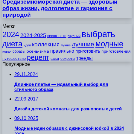
Средиземноморская диета — здоровый
образ жизни, долголетие и гармония с
природой
Метки
выбрать
2024
2024-2025
весна-лето
вкусный
модные
диета
лучшие
коллекция
идеи
лучше
правильно
приготовить
осень-зима
приготовления
образы
новая
рецепт
тренды
путешествие
секреты
салат
Популярное
29.11.2024
Длинное платье — идеальный выбор для
стильного образа
22.09.2017
Дизайн детской комнаты для разнополых детей
09.10.2025
Модные идеи образов с джинсовой юбкой в 2024
году