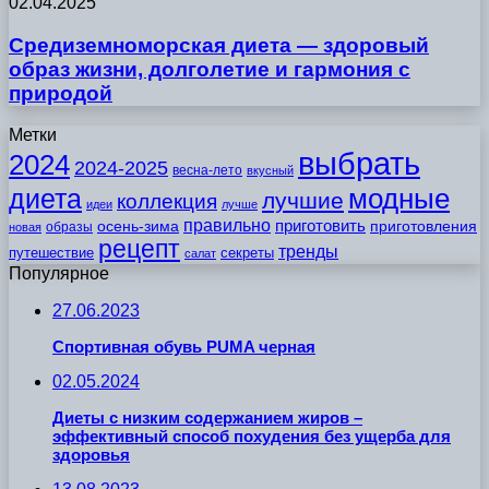
02.04.2025
Средиземноморская диета — здоровый
образ жизни, долголетие и гармония с
природой
Метки
выбрать
2024
2024-2025
весна-лето
вкусный
модные
диета
лучшие
коллекция
идеи
лучше
правильно
приготовить
осень-зима
приготовления
образы
новая
рецепт
тренды
путешествие
секреты
салат
Популярное
27.06.2023
Спортивная обувь PUMA черная
02.05.2024
Диеты с низким содержанием жиров –
эффективный способ похудения без ущерба для
здоровья