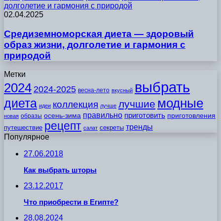
долголетие и гармония с природой
02.04.2025
Средиземноморская диета — здоровый
образ жизни, долголетие и гармония с
природой
Метки
выбрать
2024
2024-2025
весна-лето
вкусный
модные
диета
лучшие
коллекция
идеи
лучше
правильно
приготовить
осень-зима
приготовления
образы
новая
рецепт
тренды
путешествие
секреты
салат
Популярное
27.06.2018
Как выбрать шторы
23.12.2017
Что приобрести в Египте?
28.08.2024