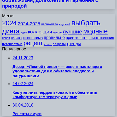
образ жизни, долголетие и гармония с
природой
Метки
выбрать
2024
2024-2025
весна-лето
вкусный
модные
диета
лучшие
коллекция
идеи
лучше
правильно
приготовить
осень-зима
приготовления
образы
новая
рецепт
тренды
путешествие
секреты
салат
Популярное
24.11.2023
Десерт «Лесной привет» — рецепт настоящего
удовольствия для любителей сладкого и
натурального
14.02.2024
Как утеплить чердак эковатой и обеспечить
комфортную температуру в доме
30.04.2018
Рецепты смузи