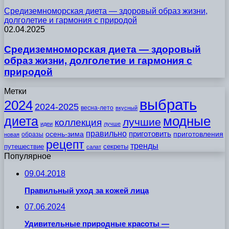
Средиземноморская диета — здоровый образ жизни,
долголетие и гармония с природой
02.04.2025
Средиземноморская диета — здоровый
образ жизни, долголетие и гармония с
природой
Метки
выбрать
2024
2024-2025
весна-лето
вкусный
модные
диета
лучшие
коллекция
идеи
лучше
правильно
приготовить
осень-зима
приготовления
образы
новая
рецепт
тренды
путешествие
секреты
салат
Популярное
09.04.2018
Правильный уход за кожей лица
07.06.2024
Удивительные природные красоты —