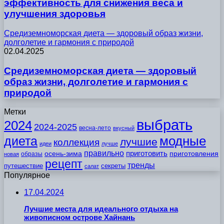
эффективность для снижения веса и
улучшения здоровья
Средиземноморская диета — здоровый образ жизни,
долголетие и гармония с природой
02.04.2025
Средиземноморская диета — здоровый
образ жизни, долголетие и гармония с
природой
Метки
выбрать
2024
2024-2025
весна-лето
вкусный
модные
диета
лучшие
коллекция
идеи
лучше
правильно
приготовить
осень-зима
приготовления
образы
новая
рецепт
тренды
путешествие
секреты
салат
Популярное
17.04.2024
Лучшие места для идеального отдыха на
живописном острове Хайнань