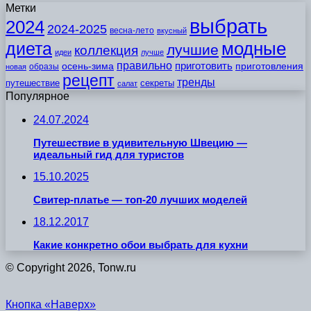
Метки
выбрать
2024
2024-2025
весна-лето
вкусный
модные
диета
лучшие
коллекция
идеи
лучше
правильно
приготовить
осень-зима
приготовления
образы
новая
рецепт
тренды
путешествие
секреты
салат
Популярное
24.07.2024
Путешествие в удивительную Швецию —
идеальный гид для туристов
15.10.2025
Свитер-платье — топ-20 лучших моделей
18.12.2017
Какие конкретно обои выбрать для кухни
© Copyright 2026, Tonw.ru
Кнопка «Наверх»