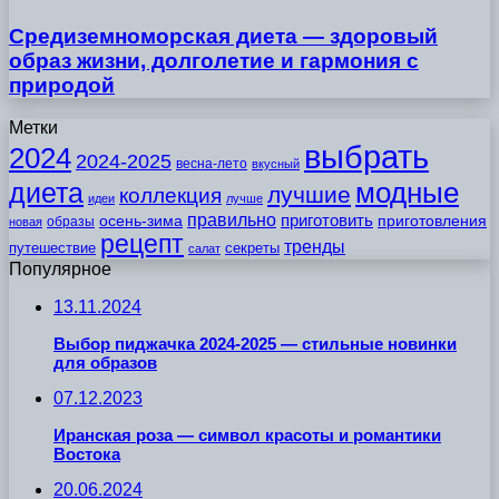
Средиземноморская диета — здоровый
образ жизни, долголетие и гармония с
природой
Метки
выбрать
2024
2024-2025
весна-лето
вкусный
модные
диета
лучшие
коллекция
идеи
лучше
правильно
приготовить
осень-зима
приготовления
образы
новая
рецепт
тренды
путешествие
секреты
салат
Популярное
13.11.2024
Выбор пиджачка 2024-2025 — стильные новинки
для образов
07.12.2023
Иранская роза — символ красоты и романтики
Востока
20.06.2024