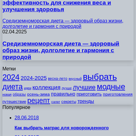
эффективность для снижения веса и
улучшения здоровья
Средиземноморская диета — здоровый образ жизни,
долголетие и гармония с природой
02.04.2025
Средиземноморская диета — здоровый
образ жизни, долголетие и гармония с
природой
Метки
выбрать
2024
2024-2025
весна-лето
вкусный
модные
диета
лучшие
коллекция
идеи
лучше
правильно
приготовить
осень-зима
приготовления
образы
новая
рецепт
тренды
путешествие
секреты
салат
Популярное
28.06.2018
Как выбрать матрас для новорожденного