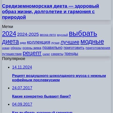
Средиземноморская диета — здоровый
образ жизни, долголетие и гармония с
природой
Метки
выбрать
2024
2024-2025
весна-лето
вкусный
модные
диета
лучшие
коллекция
идеи
лучше
правильно
приготовить
осень-зима
приготовления
образы
новая
рецепт
тренды
путешествие
секреты
салат
Популярное
14.11.2024
Рецепт воздушного шоколадного мусса с нежным
кофейным послевкусием
24.07.2017
Какие конкретно бывают бани?
04.09.2017
Как выбрать кухонный гарнитур