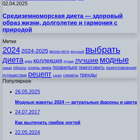
02.04.2025
Средиземноморская диета — здоровый
образ жизни, долголетие и гармония с
природой
Метки
выбрать
2024
2024-2025
весна-лето
вкусный
модные
диета
лучшие
коллекция
идеи
лучше
правильно
приготовить
осень-зима
приготовления
образы
новая
рецепт
тренды
путешествие
секреты
салат
Популярное
26.05.2025
Модные жакеты 2024 — актуальные фасоны и цвета
24.07.2017
Как вылечить грибок ногтей
22.05.2024