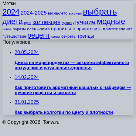
Метки
выбрать
2024
2024-2025
весна-лето
вкусный
модные
диета
лучшие
коллекция
идеи
лучше
правильно
приготовить
осень-зима
приготовления
образы
новая
рецепт
тренды
путешествие
секреты
салат
Популярное
20.05.2024
Диета на морепродуктах — секреты эффективного
похудения и улучшения здоровья
14.02.2024
Как приготовить ароматный шашлык с чабрецом —
лучшие рецепты и секреты
31.01.2025
Как выбрать колготки по цвету и плотности
© Copyright 2026, Tonw.ru