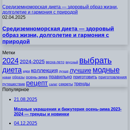
Средиземноморская диета — здоровый образ жизни,
долголетие и гармония с природой
02.04.2025
Средиземноморская диета — здоровый
образ жизни, долголетие и гармония с
природой
Метки
выбрать
2024
2024-2025
весна-лето
вкусный
модные
диета
лучшие
коллекция
идеи
лучше
правильно
приготовить
осень-зима
приготовления
образы
новая
рецепт
тренды
путешествие
секреты
салат
Популярное
21.08.2025
Модные украшения и бижутерия осень-зима 2023-
2024 — тренды и новинки
04.12.2025